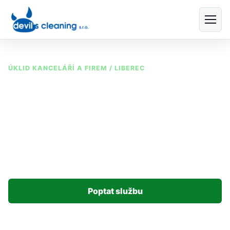
ÚKLID KANCELÁŘÍ A FIREM / LIBEREC
Úklid kanceláří
Liberec
Firemní úklid pro kanceláře, administrativní budovy a
provozy v Liberci a okolí.
Poptat službu
Hlavní služba